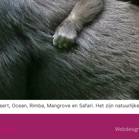
sert, Ocean, Rimba, Mangrove en Safari. Het zijn natuurlij
lanet.nl
Webdesig