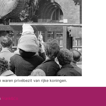
n waren privébezit van rijke koningen.
n
Frank&Co