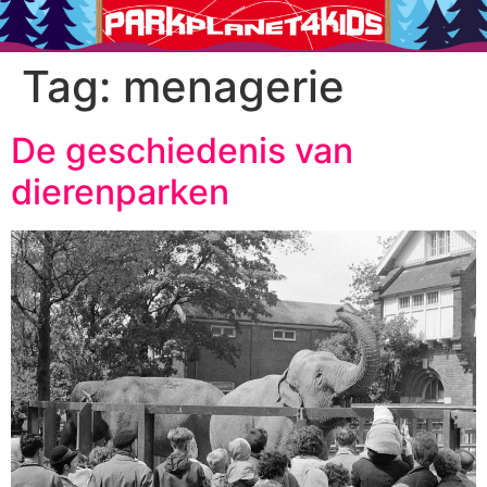
Tag:
menagerie
De geschiedenis van
dierenparken