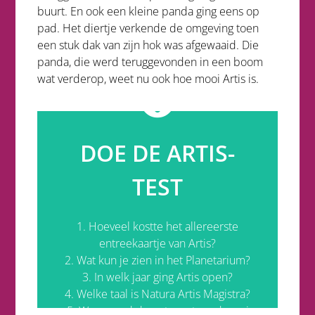
buurt. En ook een kleine panda ging eens op
pad. Het diertje verkende de omgeving toen
een stuk dak van zijn hok was afgewaaid. Die
panda, die werd teruggevonden in een boom
wat verderop, weet nu ook hoe mooi Artis is.
DOE DE ARTIS-
5. In een parkeergarage
4. Latijn
TEST
3. In 1838
alle planeten.
2. Je kunt er de sterrenhemel zien, en
1. Hoeveel kostte het allereerste
1. 25 guldencent
entreekaartje van Artis?
2. Wat kun je zien in het Planetarium?
Antwoorden
3. In welk jaar ging Artis open?
4. Welke taal is Natura Artis Magistra?
5. Waar werd de ontsnapte rode vari