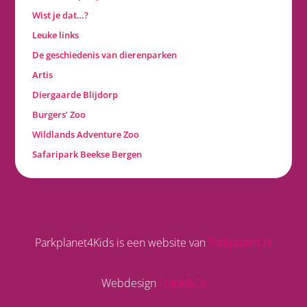
Wist je dat…?
Leuke links
De geschiedenis van dierenparken
Artis
Diergaarde Blijdorp
Burgers’ Zoo
Wildlands Adventure Zoo
Safaripark Beekse Bergen
Parkplanet4Kids is een website van
Parkplanet.nl
Webdesign
Frank&Co