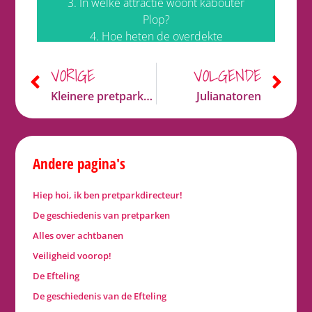
3. In welke attractie woont kabouter
Plop?
4. Hoe heten de overdekte
attractieparken van Plopsaland?
VORIGE
5. Welk bijtje heeft in Plopsaland haar
VOLGENDE
eigen speelhal?
Kleinere pretparken
Julianatoren
Andere pagina's
Hiep hoi, ik ben pretparkdirecteur!
De geschiedenis van pretparken
Alles over achtbanen
Veiligheid voorop!
De Efteling
De geschiedenis van de Efteling