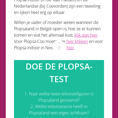
Nederlandse (bij Coevorden) zijn een tweeling
en lijken heel erg op elkaar.
Willen je vader of moeder weten wanneer de
Plopsaland in België open is, hoe ze er kunnen
komen en wat het allemaal kost,
klik dan hier
.
Voor Plopsa Coo moeten ze
hier klikken
en voor
Plopsa Indoor in Nederland
hier
.
DOE DE PLOPSA-
TEST
5. Maja de Bij
4. Plopsa Indoor
3. Het Bos van Plop
1. Naar welke twee televisiefiguren is
2. Het Huis Anubis
Plopsaland genoemd?
1. Kabouter Plop en hond Samson
2. Welke televisieserie heeft in
Plopsaland een eigen achtbaan?
Antwoorden