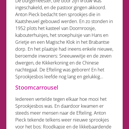
De burgemeester, die door zijn vrouw was
ingeschakeld, en de pastoor gingen akkoord.
Anton Pieck bedacht tien sprookjes die in
Kaatsheuvel gebouwd werden. En zo stonden in
1952 plots het kasteel van Doornroosje,
kabouterhuisjes, het snoephuisje van Hans en
Grietje en een Magische Klok in het Brabantse
dorp. En het plaatsje had ineens enkele nieuwe,
beroemde inwoners: Sneeuwwitje en de zeven
dwergen, de Kikkerkoning en de Chinese
nachtegaal. De Efteling was geboren! En het
Sprookjesbos leefde nog lang en gelukkig…
Stoomcarrousel
Iedereen vertelde tegen elkaar hoe mooi het
Sprookjesbos was. En daardoor kwamen er
steeds meer mensen naar de Efteling. Anton
Pieck tekende telkens weer nieuwe sprookjes
voor het bos: Roodkapje en de likkebaardende