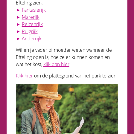
Efteling zien:
►
Fantasierijk
►
Marerijk
►
Reizenrijk
►
Ruigrijk
►
Anderrijk
Willen je vader of moeder weten wanneer de
Efteling open is, hoe ze er kunnen komen en
wat het kost,
klik dan
hier
.
Klik hier
om de plattegrond van het park te zien.