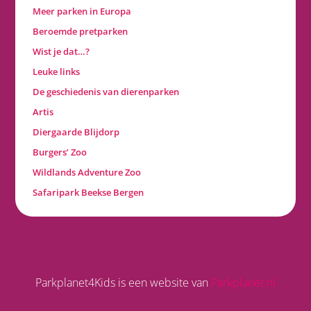
Meer parken in Europa
Beroemde pretparken
Wist je dat…?
Leuke links
De geschiedenis van dierenparken
Artis
Diergaarde Blijdorp
Burgers’ Zoo
Wildlands Adventure Zoo
Safaripark Beekse Bergen
Parkplanet4Kids is een website van
Parkplanet.nl