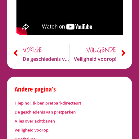
VORIGE
VOLGENDE
De geschiedenis van de Efteling
Veiligheid voorop!
Andere pagina's
Hiep hoi, ik ben pretparkdirecteur!
De geschiedenis van pretparken
Alles over achtbanen
Veiligheid voorop!