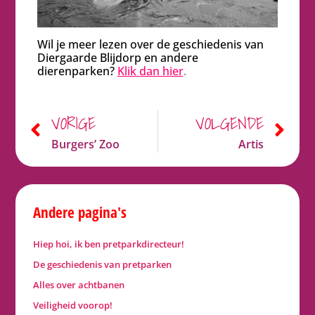
Wil je meer lezen over de geschiedenis van
Diergaarde Blijdorp en andere
dierenparken?
Klik dan hier
.
VORIGE
VOLGENDE
Burgers’ Zoo
Artis
Andere pagina's
Hiep hoi, ik ben pretparkdirecteur!
De geschiedenis van pretparken
Alles over achtbanen
Veiligheid voorop!