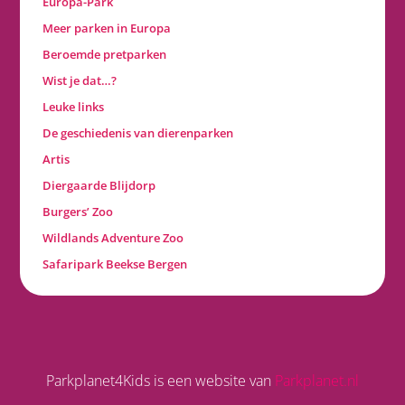
Europa-Park
Meer parken in Europa
Beroemde pretparken
Wist je dat…?
Leuke links
De geschiedenis van dierenparken
Artis
Diergaarde Blijdorp
Burgers’ Zoo
Wildlands Adventure Zoo
Safaripark Beekse Bergen
Parkplanet4Kids is een website van
Parkplanet.nl