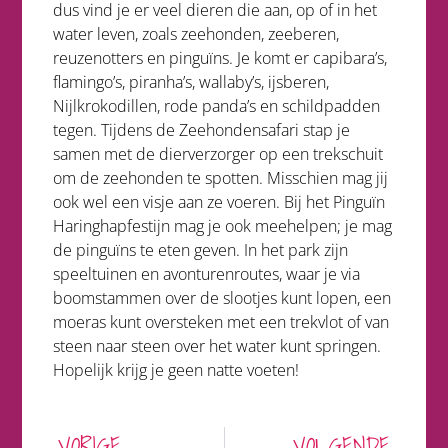
dus vind je er veel dieren die aan, op of in het
water leven, zoals zeehonden, zeeberen,
reuzenotters en pinguïns. Je komt er capibara’s,
flamingo’s, piranha’s, wallaby’s, ijsberen,
Nijlkrokodillen, rode panda’s en schildpadden
tegen. Tijdens de Zeehondensafari stap je
samen met de dierverzorger op een trekschuit
om de zeehonden te spotten. Misschien mag jij
ook wel een visje aan ze voeren. Bij het Pinguïn
Haringhapfestijn mag je ook meehelpen; je mag
de pinguïns te eten geven. In het park zijn
speeltuinen en avonturenroutes, waar je via
boomstammen over de slootjes kunt lopen, een
moeras kunt oversteken met een trekvlot of van
steen naar steen over het water kunt springen.
Hopelijk krijg je geen natte voeten!
VORIGE
VOLGENDE